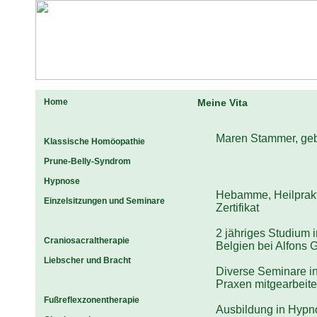
Home
Meine Vita
Maren Stammer, geb
Klassische Homöopathie
Prune-Belly-Syndrom
Hypnose
Hebamme, Heilprakti
Einzelsitzungen und Seminare
Zertifikat
2 jähriges Studium 
Craniosacraltherapie
Belgien bei Alfons
Liebscher und Bracht
Diverse Seminare in
Praxen mitgearbeite
Fußreflexzonentherapie
Ausbildung in Hypno